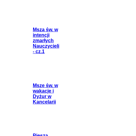
Msza św. w
intencji
zmarłych
Nauczycieli
- cz.1
Msze św. w
wakacje i
Dyżur w
Kancelarii
Piesza