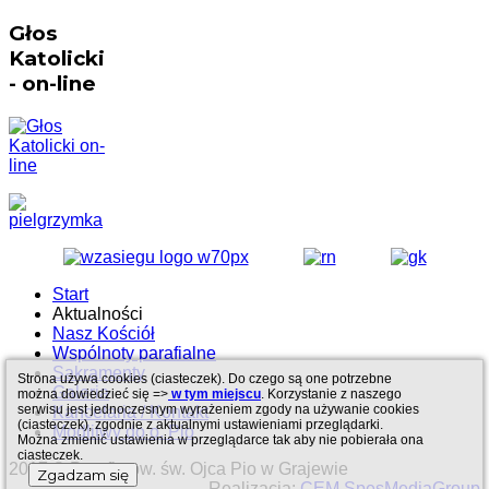
Głos
Katolicki
- on-line
Start
Aktualności
Nasz Kościół
Wspólnoty parafialne
Sakramenty
Strona używa cookies (ciasteczek). Do czego są one potrzebne
Galeria
można dowiedzieć się =>
w tym miejscu
. Korzystanie z naszego
serwisu jest jednoczesnym wyrażeniem zgody na używanie cookies
Kancelaria / Kontakt
(ciasteczek), zgodnie z aktualnymi ustawieniami przeglądarki.
Modlitwy do o. Pio
Można zmienić ustawienia w przeglądarce tak aby nie pobierała ona
ciasteczek.
2017 © Parafia pw. św. Ojca Pio w Grajewie
Zgadzam się
Realizacja:
CEM SpesMediaGroup