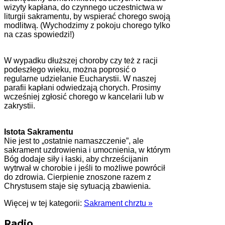
wizyty kapłana, do czynnego uczestnictwa w
liturgii sakramentu, by wspierać chorego swoją
modlitwą. (Wychodzimy z pokoju chorego tylko
na czas spowiedzi!)
W wypadku dłuższej choroby czy też z racji
podeszłego wieku, można poprosić o
regularne udzielanie Eucharystii. W naszej
parafii kapłani odwiedzają chorych. Prosimy
wcześniej zgłosić chorego w kancelarii lub w
zakrystii.
Istota Sakramentu
Nie jest to „ostatnie namaszczenie”, ale
sakrament uzdrowienia i umocnienia, w którym
Bóg dodaje siły i łaski, aby chrześcijanin
wytrwał w chorobie i jeśli to możliwe powrócił
do zdrowia. Cierpienie znoszone razem z
Chrystusem staje się sytuacją zbawienia.
Więcej w tej kategorii:
Sakrament chrztu »
Radio