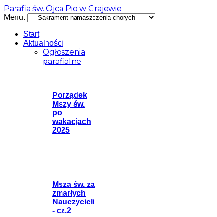
Parafia św. Ojca Pio w Grajewie
Menu:
Start
Aktualności
Ogłoszenia
parafialne
Porządek
Mszy św.
po
wakacjach
2025
Msza św. za
zmarłych
Nauczycieli
- cz.2