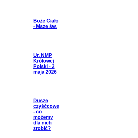
Boże Ciało
- Msze św.
Ur. NMP
Królowej
Polski - 2
maja 2026
Dusze
czyśćcowe
- co
możemy
dla nich
zrobić?