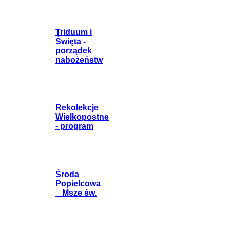
Triduum i
Święta -
porządek
nabożeństw
Rekolekcje
Wielkopostne
- program
Środa
Popielcowa
_ Msze św.