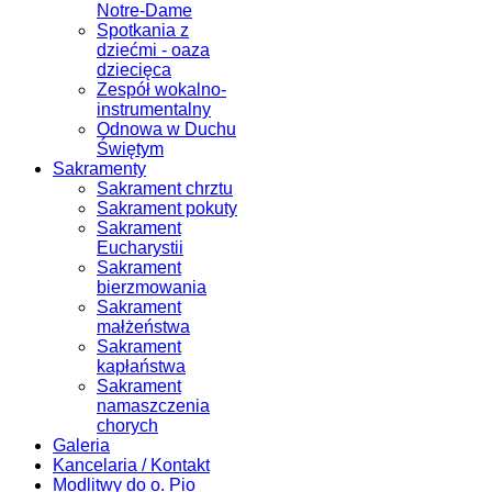
Notre-Dame
Spotkania z
dziećmi - oaza
dziecięca
Zespół wokalno-
instrumentalny
Odnowa w Duchu
Świętym
Sakramenty
Sakrament chrztu
Sakrament pokuty
Sakrament
Eucharystii
Sakrament
bierzmowania
Sakrament
małżeństwa
Sakrament
kapłaństwa
Sakrament
namaszczenia
chorych
Galeria
Kancelaria / Kontakt
Modlitwy do o. Pio