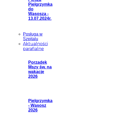
Pielgrzymka
do
Wąsosza -
13.07.2024r.
Posługa w
Szpitalu
Aktualności
parafialne
Porządek
Mszy św. na
wakacje
2026
Pielgrzymka
- Wąsosz
2026