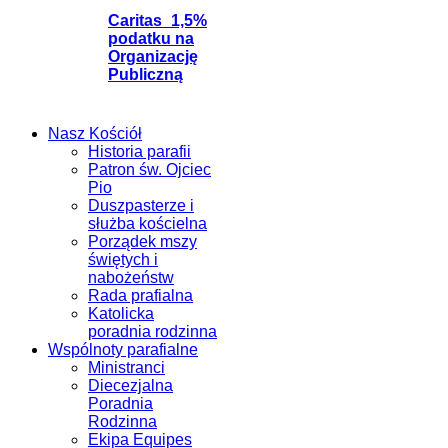
Caritas_1,5%
podatku na
Organizację
Publiczną
Nasz Kościół
Historia parafii
Patron św. Ojciec
Pio
Duszpasterze i
służba kościelna
Porządek mszy
świętych i
nabożeństw
Rada prafialna
Katolicka
poradnia rodzinna
Wspólnoty parafialne
Ministranci
Diecezjalna
Poradnia
Rodzinna
Ekipa Equipes