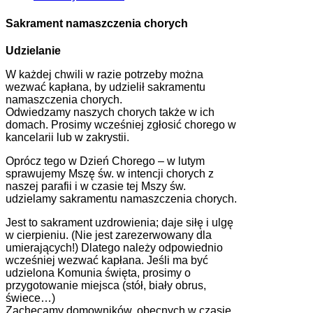
Sakrament namaszczenia chorych
Udzielanie
W każdej chwili w razie potrzeby można
wezwać kapłana, by udzielił sakramentu
namaszczenia chorych.
Odwiedzamy naszych chorych także w ich
domach. Prosimy wcześniej zgłosić chorego w
kancelarii lub w zakrystii.
Oprócz tego w Dzień Chorego – w lutym
sprawujemy Mszę św. w intencji chorych z
naszej parafii i w czasie tej Mszy św.
udzielamy sakramentu namaszczenia chorych.
Jest to sakrament uzdrowienia; daje siłę i ulgę
w cierpieniu. (Nie jest zarezerwowany dla
umierających!) Dlatego należy odpowiednio
wcześniej wezwać kapłana. Jeśli ma być
udzielona Komunia święta, prosimy o
przygotowanie miejsca (stół, biały obrus,
świece…)
Zachęcamy domowników, obecnych w czasie